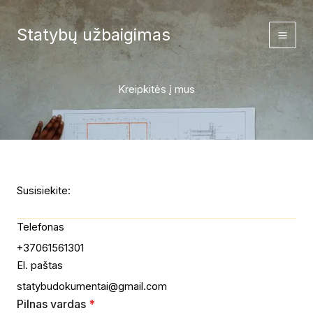
Skip
to
Statybų užbaigimas
content
Kreipkitės į mus
Susisiekite:
Telefonas
+37061561301
El. paštas
statybudokumentai@gmail.com
Pilnas vardas
*