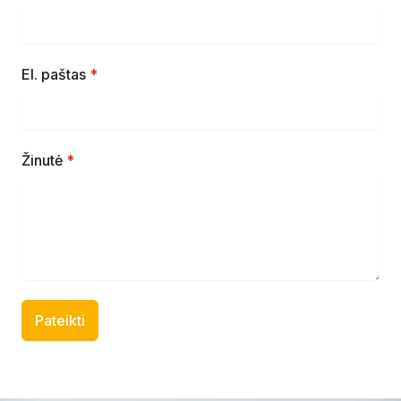
El. paštas
*
Žinutė
*
Pateikti